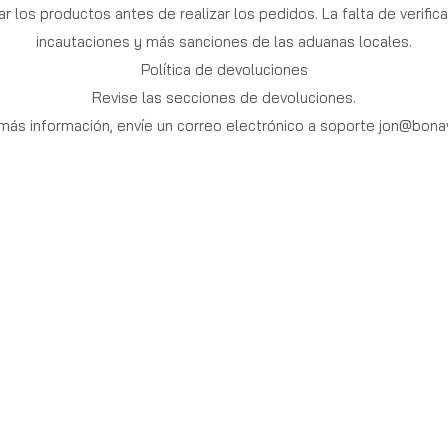
r los productos antes de realizar los pedidos. La falta de verific
incautaciones y más sanciones de las aduanas locales.
Política de devoluciones
Revise las secciones de devoluciones.
más información, envíe un correo electrónico a soporte
jon@bona
HOP
HELP
ll products
Shipping
istillates
Returns
ustom Blends
FAQ
ape
Lab results
holesale
Privacy