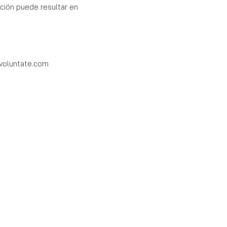
ación puede resultar en
voluntate.com
STAY IN TOUCH
New drops, deals, and the occasional good
story.
JOIN →
info@bonavoluntate.com
(616) 402-1832
Spring Lake, MI 49456