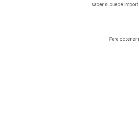
saber si puede importa
Para obtener 
S
BONA
VOLUNTATE
A
Premium CBD products. Crafted and bottled
D
in the USA.
C
V
W