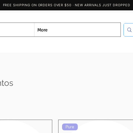
More
ntos
Pure