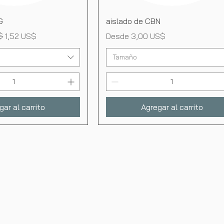
ista rápida
Vista rápida
G
aislado de CBN
ta
$
Precio de oferta
1,52 US$
Desde
3,00 US$
Tamaño
gar al carrito
Agregar al carrito
HOP
HELP
ll products
Shipping
istillates
Returns
ustom Blends
FAQ