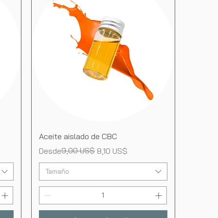
Vista rápida
Aceite aislado de CBC
Precio
Precio de oferta
9,00 US$
Desde
8,10 US$
Tamaño