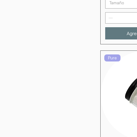
Tamaño
Agre
Pure