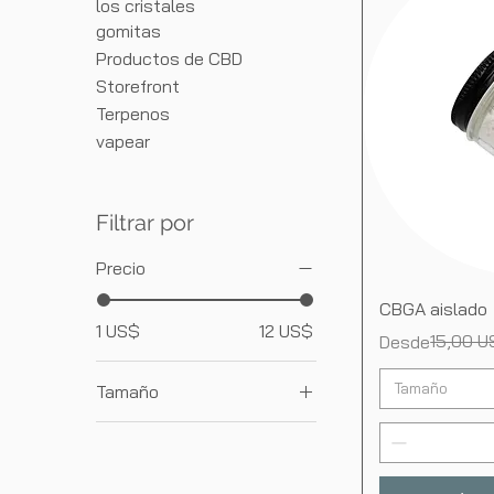
los cristales
gomitas
Productos de CBD
Storefront
Terpenos
vapear
Filtrar por
Precio
V
CBGA aislado
1 US$
12 US$
Precio
Precio de ofer
15,00 U
Desde
Tamaño
Tamaño
1 Gram
10 gramos