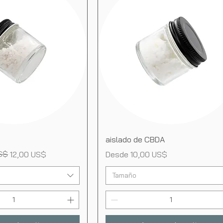
ista rápida
Vista rápida
aislado de CBDA
ta
S$
Precio de oferta
12,00 US$
Desde
10,00 US$
Tamaño